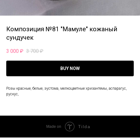
Композиция №81 "Мамуле" кожаный
сундучек
3 000
₽
3 700
₽
BUY NOW
Розы красные, белые, эустома, мелкоцветные хризантемы, аспарагус,
рускус,
Tilda
Made on